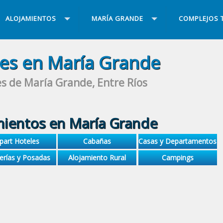
ALOJAMIENTOS
MARÍA GRANDE
COMPLEJOS 
les en María Grande
s de María Grande, Entre Ríos
mientos en María Grande
part Hoteles
Cabañas
Casas y Departamentos
erías y Posadas
Alojamiento Rural
Campings