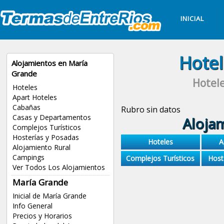
INICIAL
Hote
Alojamientos en María
Grande
Hotele
Hoteles
Apart Hoteles
Cabañas
Rubro sin datos
Casas y Departamentos
Aloja
Complejos Turísticos
Hosterías y Posadas
Hoteles
A
Alojamiento Rural
Campings
Complejos Turísticos
Host
Ver Todos Los Alojamientos
María Grande
Inicial de María Grande
Info General
Precios y Horarios