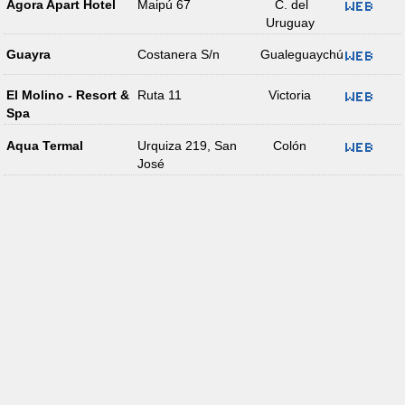
Ágora Apart Hotel
Maipú 67
C. del
Uruguay
Guayra
Costanera S/n
Gualeguaychú
El Molino - Resort &
Ruta 11
Victoria
Spa
Aqua Termal
Urquiza 219, San
Colón
José