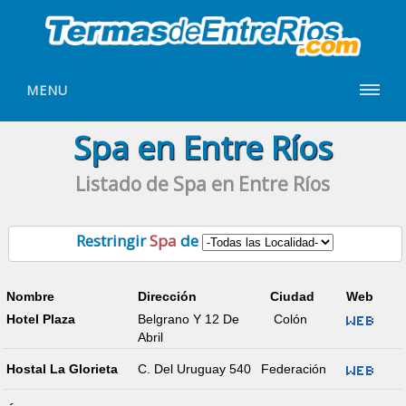
MENU
Spa en Entre Ríos
Listado de Spa en Entre Ríos
Restringir
Spa
de
Nombre
Dirección
Ciudad
Web
Hotel Plaza
Belgrano Y 12 De
Colón
Abril
Hostal La Glorieta
C. Del Uruguay 540
Federación