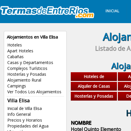
INICIAL
Alojam
Alojamientos en Villa Elisa
Hoteles
Listado de A
Apart Hoteles
Cabañas
Casas y Departamentos
Aloja
Complejos Turísticos
Hosterías y Posadas
Hoteles de
A
Alojamiento Rural
Campings
Alquiler de Casas
Alo
Ver Todos Los Alojamientos
Hosterías y Posadas
De
Villa Elisa
Inicial de Villa Elisa
H
Info General
Precios y Horarios
NOMBRE
Propiedades del Agua
Hotel Quinto Elemento