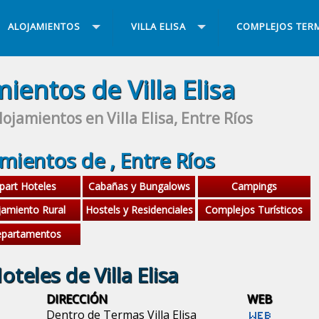
ALOJAMIENTOS
VILLA ELISA
COMPLEJOS TER
ientos de Villa Elisa
lojamientos en Villa Elisa, Entre Ríos
mientos de , Entre Ríos
part Hoteles
Cabañas y Bungalows
Campings
jamiento Rural
Hostels y Residenciales
Complejos Turísticos
partamentos
oteles de Villa Elisa
DIRECCIÓN
WEB
Dentro de Termas Villa Elisa