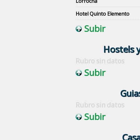
Lorrocha
Hotel Quinto Elemento
Subir
Hostels y
Rubro sin datos
Subir
Guias
Rubro sin datos
Subir
Casa